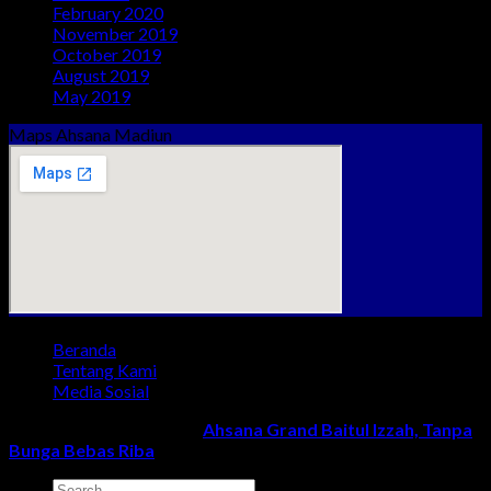
February 2020
(2)
November 2019
(2)
October 2019
(3)
August 2019
(1)
May 2019
(1)
Maps Ahsana Madiun
Beranda
Tentang Kami
Media Sosial
Copyright 2018 - 2024 ©
Ahsana Grand Baitul Izzah, Tanpa
Bunga Bebas Riba