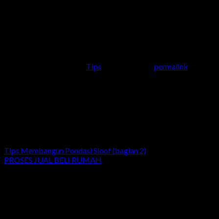
Kolom utama untuk rumah 1 lantai, ukuran begel 8 x 12
Kolom praktis untuk rumah 1 lantai, ukuran begel 8 x
10
5. Jarak sengkang 20 cm (digunakan pada kolom
berpenampang segi empat dan lingkaran)
This entry was posted in
Tips
. Bookmark the
permalink
.
admin
Tips Membangun Pondasi Sloof (bagian 2)
PROSES JUAL BELI RUMAH
Leave a Reply
Your email address will not be published.
Required fields are
marked
*