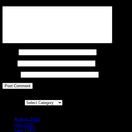
Comment
*
Name
*
Email
*
Website
Categories
Categories
Arsip
August 2020
(3)
July 2020
(4)
June 2020
(1)