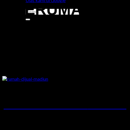
Ulas kami di Google
PERUMAHAN
SYARIAH
MADIUN
Galeri Rumah Madiun dengan konsep syariah
GALLERY
Ahsana Grand Baitul Izzah
Kota Madiun
terletak di Pusat Kota
Perumahan Madiun
dengan
proyek pertama
Ahsana Grand Baitul Izzah
yang