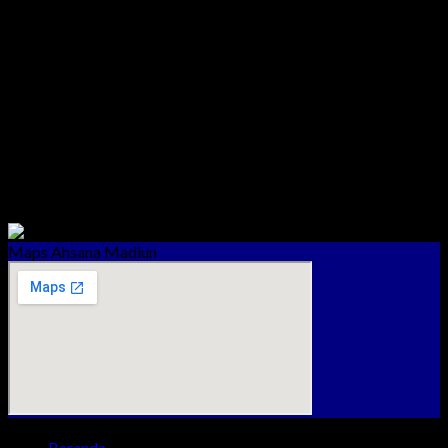
Bu Dwi Yani
(Rumah Tipe 36/66, Skema Cash)
“Saya membeli rumah di Ahsana karena lokasinya strategis
(di Kota Madiun). Kedua, karena ada rumah tahfidz dan
fasilitasnya komplit.”
Maps Ahsana Madiun
Beranda