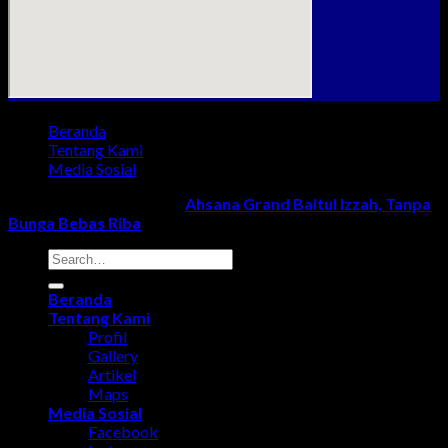
Beranda
Tentang Kami
Media Sosial
Copyright 2018 - 2024 ©
Ahsana Grand Baitul Izzah, Tanpa
Bunga Bebas Riba
Beranda
Tentang Kami
Profil
Gallery
Artikel
Maps
Media Sosial
Facebook