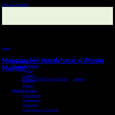
Skip to content
Monthly Archives:
May 2019
About
Mengapa beli rumah harus di Ahsana
Beranda
Tentang Kami
Madiun?
Profil
Gallery
Posted on
31 May 2019
20 June 2020
by
admin
Artikel
Maps
31
Media Sosial
May
Facebook
Instagram
Ahsana Madiun memulai proyek pertamanya pada November
Youtube
2018. Berlokasi di Jalan Sidodadi VII No 5, Nambangan Kidul,
Ulas kami di Google
Manguharjo, Kota Madiun. Ahsana Madiun hadir sebagai