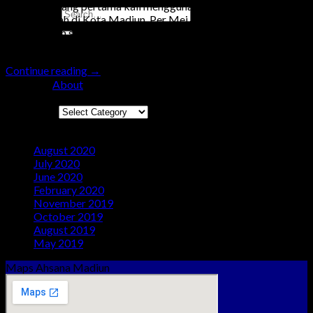
developer yang pertama kali menggunakan konsep dan skema
murni syariah di Kota Madiun. Per Mei 2019, unit yang telah
terjual sudah separuh dari total unit yang tersedia. Berikut
beberapa alasan mengapa […]
Continue reading
→
Posted in
About
Categories
Categories
Arsip
August 2020
(3)
July 2020
(4)
June 2020
(1)
February 2020
(2)
November 2019
(2)
October 2019
(3)
August 2019
(1)
May 2019
(1)
Maps Ahsana Madiun